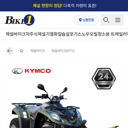
제설 현장의 정답!
다목적 차량의 표준!
전국
제설장비 납품현황
안내
→
납품현황
'국내 유일'의
특허 제설 시스템
보유기업
제설바이크
자주식제설기
염화칼슘살포기
스노우모빌
청소용 트레일러
전국이 선택한
제설·다목적 장비 전문기업
제설바이크
제설바이크(ATV)