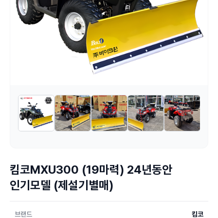
킴코MXU300 (19마력) 24년동안
인기모델 (제설기별매)
브랜드
킴코