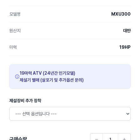
모델명
MXU300
원산지
대만
마력
19HP
19마력 ATV (24년간 인기모델)
제설기 별매 (살포기 및 추가옵션 문의)
제설장비 추가 장착
구매수량