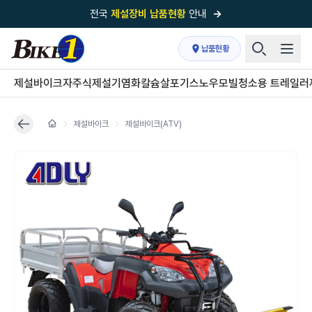
전국
제설장비 납품현황
안내
→
국내 1위
제설장비 제작 전문업체 (주)바이크원
납품현황
제설 현장의 정답!
다목적 차량의 표준!
제설바이크
자주식제설기
염화칼슘살포기
스노우모빌
청소용 트레일러
전국
제설장비 납품현황
안내
→
제설바이크
제설바이크(ATV)
'국내 유일'의
특허 제설 시스템
보유기업
전국이 선택한
제설·다목적 장비 전문기업