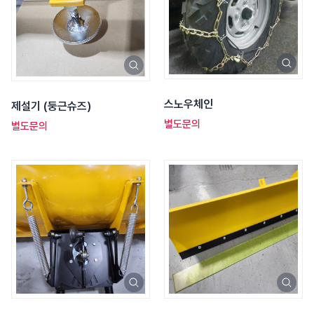
스노우체인
제설기 (둥근슈즈)
별도문의
별도문의