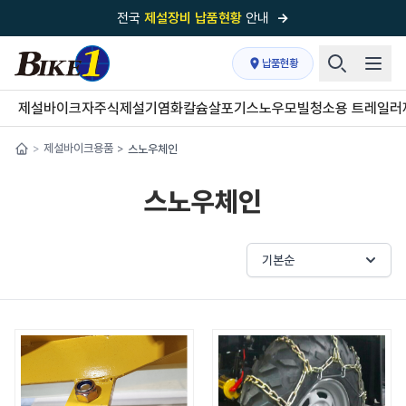
전국
제설장비 납품현황
안내
→
국내 1위
제설장비 제작 전문업체 (주)바이크원
납품현황
제설 현장의 정답!
다목적 차량의 표준!
제설바이크
자주식제설기
염화칼슘살포기
스노우모빌
청소용 트레일러
전국
제설장비 납품현황
안내
→
제설바이크용품
스노우체인
>
>
'국내 유일'의
특허 제설 시스템
보유기업
스노우체인
전국이 선택한
제설·다목적 장비 전문기업
기본순