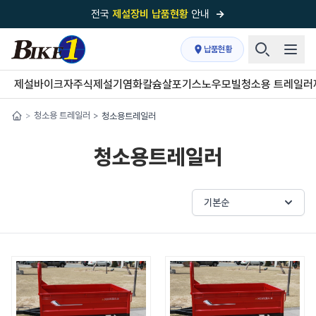
전국
제설장비 납품현황
안내
→
국내 1위
제설장비 제작 전문업체 (주)바이크원
납품현황
제설 현장의 정답!
다목적 차량의 표준!
제설바이크
자주식제설기
염화칼슘살포기
스노우모빌
청소용 트레일러
전국
제설장비 납품현황
안내
→
청소용 트레일러
청소용트레일러
>
>
'국내 유일'의
특허 제설 시스템
보유기업
청소용트레일러
전국이 선택한
제설·다목적 장비 전문기업
기본순