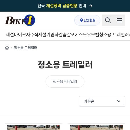
전국
제설장비 납품현황
안내
→
국내 1위
제설장비 제작 전문업체 (주)바이크원
납품현황
제설 현장의 정답!
다목적 차량의 표준!
제설바이크
자주식제설기
염화칼슘살포기
스노우모빌
청소용 트레일러
전국
제설장비 납품현황
안내
→
청소용 트레일러
>
'국내 유일'의
특허 제설 시스템
보유기업
청소용 트레일러
전국이 선택한
제설·다목적 장비 전문기업
청소용트레일러
기본순