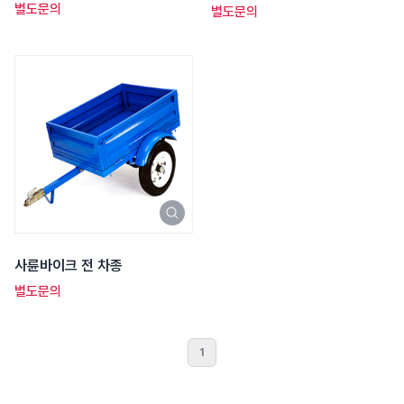
이상
별도문의
별도문의
사륜바이크 전 차종
별도문의
1