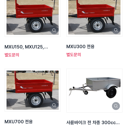
MXU300 전용
MXU150, MXU125,
MXER125 전용
별도문의
별도문의
MXU700 전용
사륜바이크 전 차종 300cc급