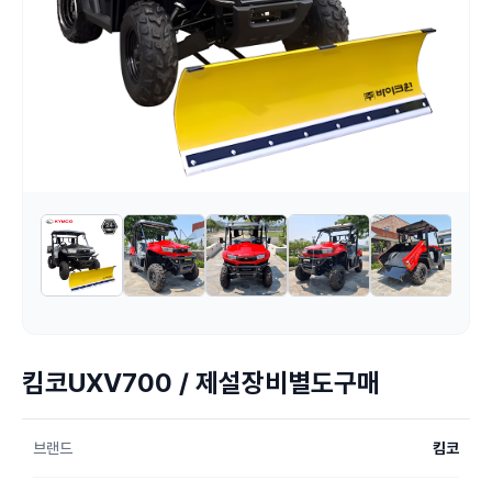
킴코UXV700 / 제설장비별도구매
브랜드
킴코