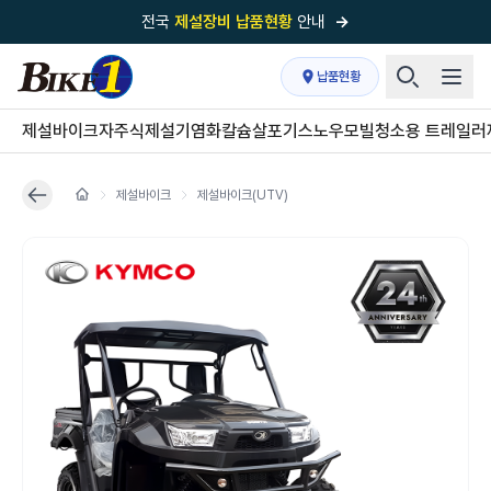
전국
제설장비 납품현황
안내
→
국내 1위
제설장비 제작 전문업체 (주)바이크원
납품현황
제설 현장의 정답!
다목적 차량의 표준!
제설바이크
자주식제설기
염화칼슘살포기
스노우모빌
청소용 트레일러
전국
제설장비 납품현황
안내
→
제설바이크
제설바이크(UTV)
'국내 유일'의
특허 제설 시스템
보유기업
전국이 선택한
제설·다목적 장비 전문기업