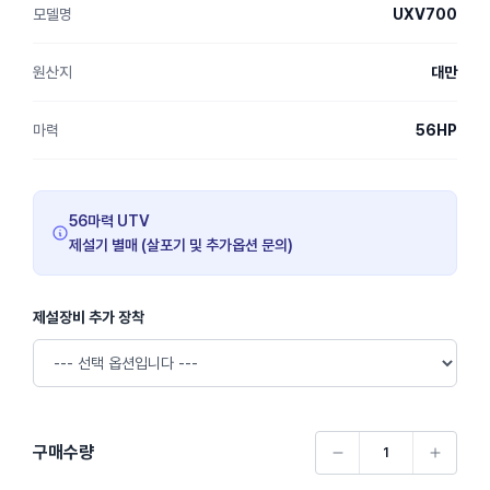
모델명
UXV700
원산지
대만
마력
56HP
56마력 UTV
제설기 별매 (살포기 및 추가옵션 문의)
제설장비 추가 장착
구매수량