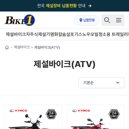
전국
제설장비 납품현황
안내
→
국내 1위
제설장비 제작 전문업체 (주)바이크원
납품현황
제설 현장의 정답!
다목적 차량의 표준!
제설바이크
자주식제설기
염화칼슘살포기
스노우모빌
청소용 트레일러
전국
제설장비 납품현황
안내
→
제설바이크
제설바이크(ATV)
>
>
'국내 유일'의
특허 제설 시스템
보유기업
제설바이크(ATV)
전국이 선택한
제설·다목적 장비 전문기업
기본순