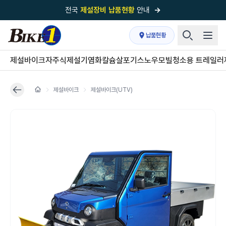
전국
제설장비 납품현황
안내
→
국내 1위
제설장비 제작 전문업체 (주)바이크원
납품현황
제설 현장의 정답!
다목적 차량의 표준!
제설바이크
자주식제설기
염화칼슘살포기
스노우모빌
청소용 트레일러
전국
제설장비 납품현황
안내
→
제설바이크
제설바이크(UTV)
'국내 유일'의
특허 제설 시스템
보유기업
전국이 선택한
제설·다목적 장비 전문기업