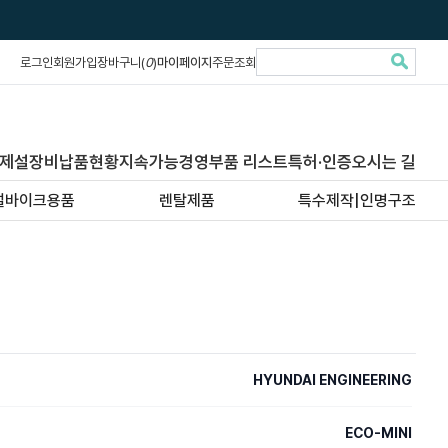
로그인
회원가입
장바구니(
0
)
마이페이지
주문조회
제설장비납품현황
지속가능경영
부품 리스트
특허·인증
오시는 길
설바이크용품
렌탈제품
특수제작|인명구조
HYUNDAI ENGINEERING
ECO-MINI