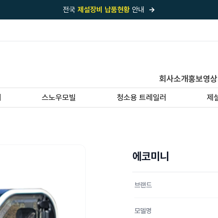
전국
제설장비 납품현황
안내
→
국내 1위
제설장비 제작 전문업체 (주)바이크원
제설 현장의 정답!
다목적 차량의 표준!
전국
제설장비 납품현황
안내
→
회사소개
홍보영상
'국내 유일'의
특허 제설 시스템
보유기업
기
스노우모빌
청소용 트레일러
제
전국이 선택한
제설·다목적 장비 전문기업
에코미니
브랜드
모델명