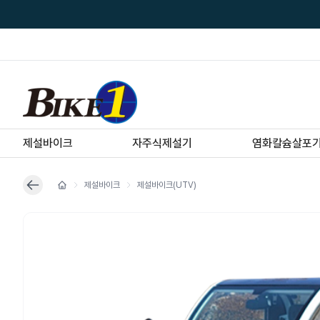
제설바이크
자주식제설기
염화칼슘살포
제설바이크
제설바이크(UTV)