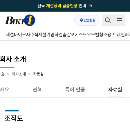
전국
제설장비 납품현황
안내
→
국내 1위
제설장비 제작 전문업체 (주)바이크원
납품현황
제설 현장의 정답!
다목적 차량의 표준!
제설바이크
자주식제설기
염화칼슘살포기
스노우모빌
청소용 트레일러
전국
제설장비 납품현황
안내
→
'국내 유일'의
특허 제설 시스템
보유기업
회사 소개
전국이 선택한
제설·다목적 장비 전문기업
>
회사소개
>
자료실
개요
연혁
특허·인증
자료실
조직도