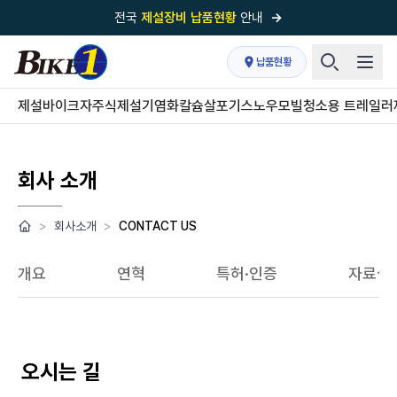
전국
제설장비 납품현황
안내
→
국내 1위
제설장비 제작 전문업체 (주)바이크원
납품현황
제설 현장의 정답!
다목적 차량의 표준!
제설바이크
자주식제설기
염화칼슘살포기
스노우모빌
청소용 트레일러
전국
제설장비 납품현황
안내
→
'국내 유일'의
특허 제설 시스템
보유기업
회사 소개
전국이 선택한
제설·다목적 장비 전문기업
>
회사소개
>
CONTACT US
개요
연혁
특허·인증
자료실
오시는 길