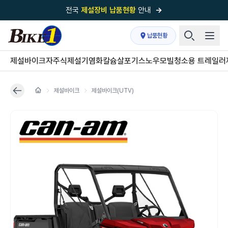
전국
제설장비 납품현황
안내
→
국내 1위
제설장비 제작 전문업체 (주)바이크원
납품현황
제설 현장의 정답!
다목적 차량의 표준!
제설바이크
자주식제설기
염화칼슘살포기
스노우모빌
청소용 트레일러
전국
제설장비 납품현황
안내
→
제설바이크
제설바이크(UTV)
'국내 유일'의
특허 제설 시스템
보유기업
전국이 선택한
제설·다목적 장비 전문기업