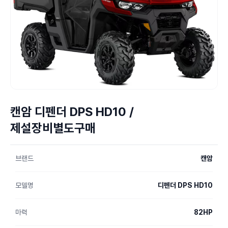
캔암 디펜더 DPS HD10 /
제설장비별도구매
브랜드
캔암
모델명
디펜더 DPS HD10
마력
82HP